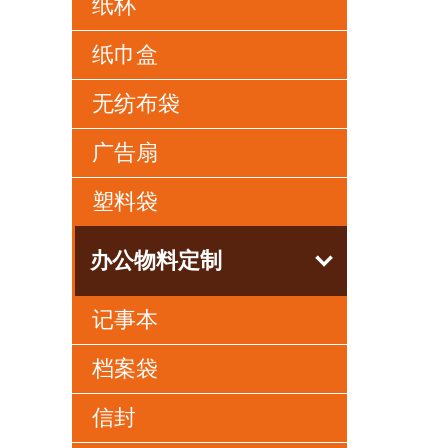
纸杯
纸巾盒
无纺布袋
广告扇
塑料袋
办公物料定制
记事本
档案袋
信封