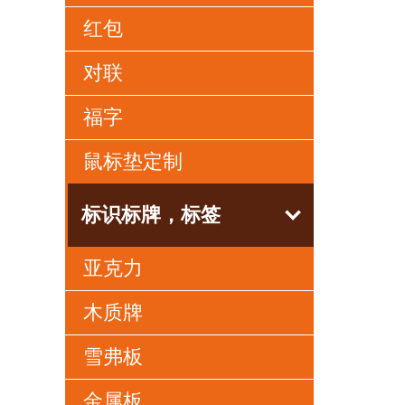
红包
对联
福字
鼠标垫定制
标识标牌，标签
亚克力
木质牌
雪弗板
金属板