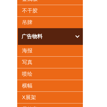
不干胶
吊牌
广告物料
海报
写真
喷绘
横幅
X展架