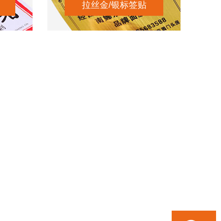
拉丝金/银标签贴