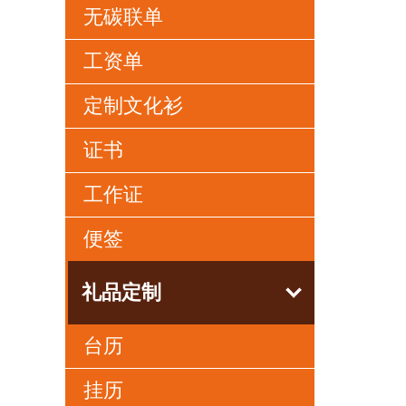
无碳联单
工资单
定制文化衫
证书
工作证
便签
礼品定制
台历
挂历